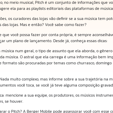
ado, no meio musical, Pitch é um conjunto de informações que v
ugere ela para as playlists editoriais das plataformas de música
s, os curadores das lojas vão definir se a sua música tem pot
ais das lojas. Mas e então? Você sabe como fazer?
 que você possa fazer por conta própria, é sempre aconselháv
çar um plano de lançamento. Desde já, conheça essas dicas:
 música num geral, o tipo de assunto que ela aborda, o gênero 
o’ da música. O astral que ela carrega é uma informação bem 
se formato são procuradas por temas como churrasco, domingo de
Nada muito complexo, mas informe sobre a sua trajetória na m
rumentos você toca, se você já teve alguma composição gravada 
ca: mencione a sua equipe, os produtores, os músicos instrumen
es, se houver.
arar o Pitch? A Berger Mobile pode assessorar você com esse c